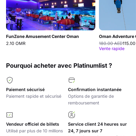
Vous aimeriez aussi
4.6
En exclusivité
4.9
FunZone Amusement Center Oman
Oman Adventure C
2.10 OMR
180.00 AED
115.0
Vente rapide
Pourquoi acheter avec Platinumlist ?
Paiement sécurisé
Confirmation instantanée