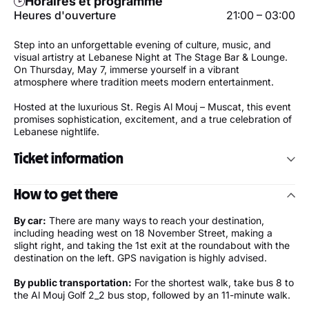
Horaires et programme
Heures d'ouverture
21:00 – 03:00
Step into an unforgettable evening of culture, music, and
visual artistry at Lebanese Night at The Stage Bar & Lounge.
On Thursday, May 7, immerse yourself in a vibrant
atmosphere where tradition meets modern entertainment.
Hosted at the luxurious St. Regis Al Mouj – Muscat, this event
promises sophistication, excitement, and a true celebration of
Lebanese nightlife.
Ticket information
Table & VIP bookings: 97002787
How to get there
By car:
There are many ways to reach your destination,
including heading west on 18 November Street, making a
slight right, and taking the 1st exit at the roundabout with the
destination on the left. GPS navigation is highly advised.
By public transportation:
For the shortest walk, take bus 8 to
the Al Mouj Golf 2_2 bus stop, followed by an 11-minute walk.