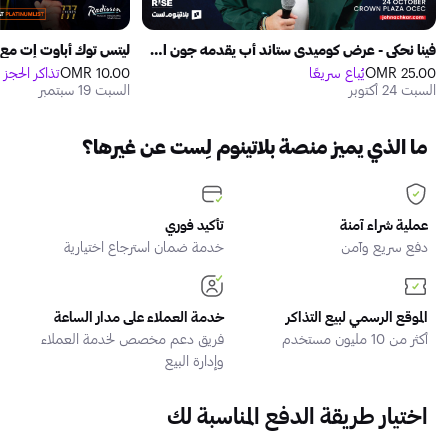
فينا نحكي - عرض كوميدي ستاند أب يقدمه جون اشقر في مسقط
25.00 OMR
يُباع سريعًا
10.00 OMR
تذاكر الحجز 
السبت 24 أكتوبر
السبت 19 سبتمبر
ما الذي يميز منصة بلاتينوم لِست عن غيرها؟
عملية شراء آمنة
تأكيد فوري
دفع سريع وآمن
خدمة ضمان استرجاع اختيارية
الموقع الرسمي لبيع التذاكر
خدمة العملاء على مدار الساعة
أكثر من 10 مليون مستخدم
فريق دعم مخصص لخدمة العملاء
وإدارة البيع
اختيار طريقة الدفع المناسبة لك