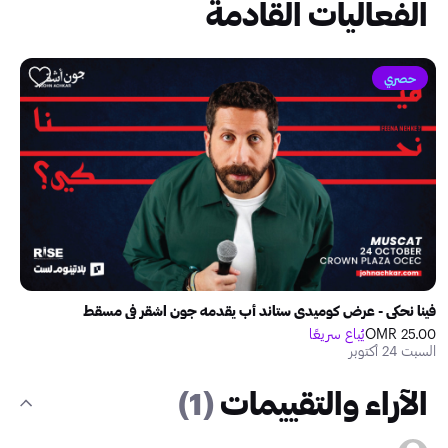
الفعاليات القادمة
حصري
فينا نحكي - عرض كوميدي ستاند أب يقدمه جون اشقر في مسقط
25.00 OMR
يُباع سريعًا
السبت 24 أكتوبر
الآراء والتقييمات
(1)